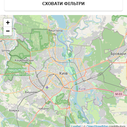
СХОВАТИ ФІЛЬТРИ
+
−
Leaflet
| ©
OpenStreetMap
contributors