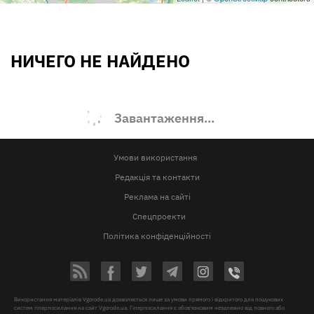
НИЧЕГО НЕ НАЙДЕНО
Завантаження...
Умови використання
Редакція та контакти
Реклама на сайті
Спецпроекти
Політика конфіденційності
Використання матеріалів Vgorode.ua дозволяється лише за умови прямого і відкритого для пошукових
систем гіперпосилання на сайт Vgorode.ua. Гіперпосилання є обов'язковим незалежно від повного або