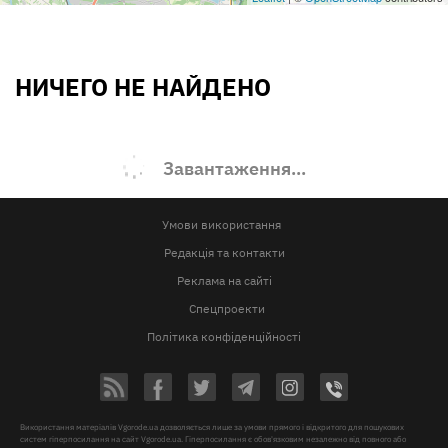
НИЧЕГО НЕ НАЙДЕНО
Завантаження...
Умови використання
Редакція та контакти
Реклама на сайті
Спецпроекти
Політика конфіденційності
Використання матеріалів Vgorode.ua дозволяється лише за умови прямого і відкритого для пошукових
систем гіперпосилання на сайт Vgorode.ua. Гіперпосилання є обов'язковим незалежно від повного або