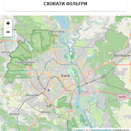
СХОВАТИ ФІЛЬТРИ
+
−
Leaflet
| ©
OpenStreetMap
contributors